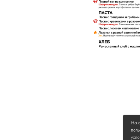
На с
поль
усло